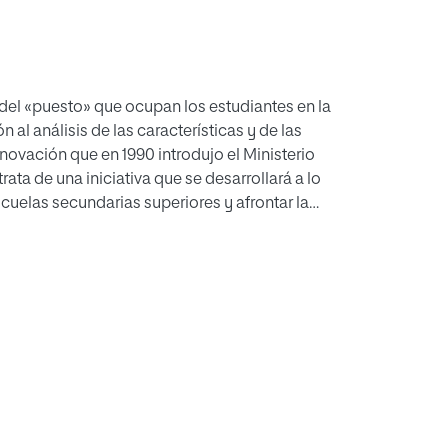
a del «puesto» que ocupan los estudiantes en la
al análisis de las características y de las
ovación que en 1990 introdujo el Ministerio
trata de una iniciativa que se desarrollará a lo
scuelas secundarias superiores y afrontar la
poránea. En conexión con las finalidades y
0, que hace de la educación para la salud un
 ofrecer a los estudiantes la oportunidad de
s tendentes a mejorar la calidad de la vida
 equilibrio psicofísico y social, desde una
ógica de la emergencia.
o Jóvenes 93 ha sido adoptado por el 73 % de
onal de representantes de los estudiantes que
3, a fin de documentar y valorar el Proyecto,
e la República.