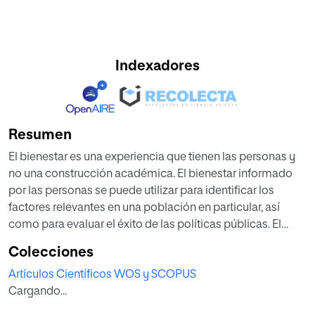
Indexadores
Resumen
El bienestar es una experiencia que tienen las personas y
no una construcción académica. El bienestar informado
por las personas se puede utilizar para identificar los
factores relevantes en una población en particular, así
como para evaluar el éxito de las políticas públicas. El
bienestar reportado por los ciudadanos es el criterio
Colecciones
central para saber si las políticas están teniendo impacto
Artículos Científicos WOS y SCOPUS
no sólo en el tablero de indicadores sino,
Cargando...
fundamentalmente, en la experiencia de estar bien que
tienen los ciudadanos.