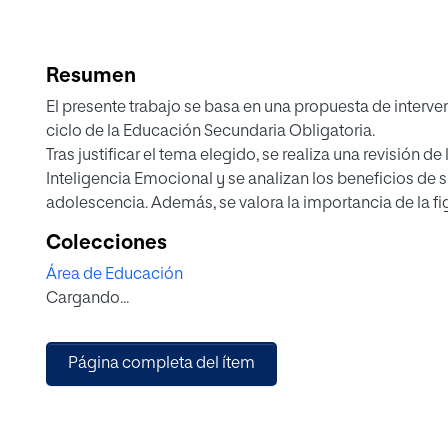
Resumen
El presente trabajo se basa en una propuesta de interve
ciclo de la Educación Secundaria Obligatoria.
Tras justificar el tema elegido, se realiza una revisión 
Inteligencia Emocional y se analizan los beneficios de s
adolescencia. Además, se valora la importancia de la fi
propuesta.
Colecciones
A lo largo de las siguientes páginas, se presenta un pr
Área de Educación
durante el primer trimestre del primer curso de la secu
Cargando...
modelo competencial emocional de Bisquerra y Pérez (2
participativas que promueven el trabajo en equipo, la ref
grupo.
Página completa del ítem
Esta propuesta pretende demostrar lo fácil que resulta 
Emocional sin necesidad de grandes recursos. Un prog
competencias emocionales en las aulas de secundaria,
caracterizada por una gran riqueza y profundidad de la