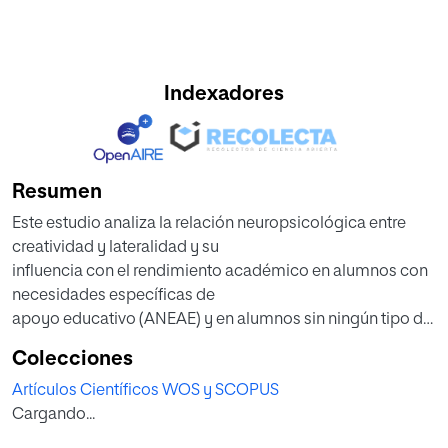
Indexadores
Resumen
Este estudio analiza la relación neuropsicológica entre
creatividad y lateralidad y su
influencia con el rendimiento académico en alumnos con
necesidades específicas de
apoyo educativo (ANEAE) y en alumnos sin ningún tipo de
dificultad. Muestra de 30
Colecciones
alumnos entre 6 y 12 años. Como instrumentos de
Artículos Científicos WOS y SCOPUS
evaluación el Test de
Cargando...
Pensamiento Creativo de Torrance (1974), evalúa la
creatividad; y el Test de