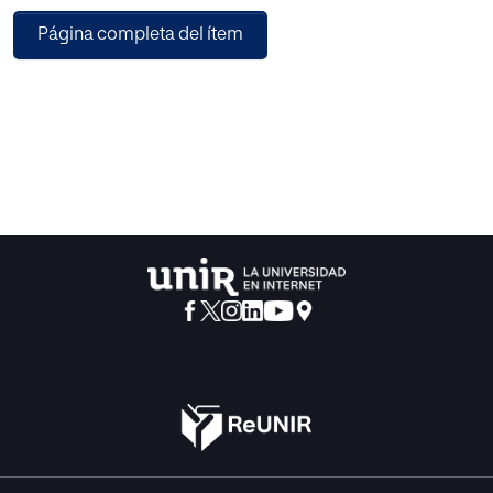
Lateralidad adaptado por Martín Lobo, Gª- Castellón,
Página completa del ítem
Rodríguez Vallejo, (2013). Los
resultados muestran que los alumnos con lateralidad
definida con NEAE y aquellos
que no presentan NEAE obtienen puntuaciones más
elevadas en creatividad al igual
que el sexo masculino frente al femenino.