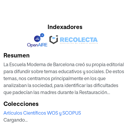
Indexadores
Resumen
La Escuela Moderna de Barcelona creó su propia editorial
para difundir sobre temas educativos y sociales. De estos
temas, nos centramos principalmente en los que
analizaban la sociedad, para identificar las dificultades
que padecían las madres durante la Restauración
borbónica desde la óptica racionalista. Para alcanzar el
Colecciones
objetivo indicado, revisamos publicaciones
Artículos Científicos WOS y SCOPUS
sobreFilosofía, Medicina, Pedagogía, Religión y Sociología
Cargando...
desde el 1901 hasta 1925.Esto supone el análisis de
boletines, obras variadas, obras dramáticas, cuentos,