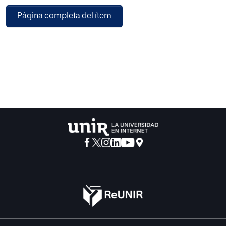
Arduino y la programación de código abierto. Las
Página completa del ítem
comunidades de “makers” comparten sus conocimientos
en Internet para que todos puedan construir soluciones
que ayuden en estas tareas. En este Trabajo de Fin de
Grado se construirá un prototipo de sistema recordatorio
para personas con Alzheimer basado en Arduino. En
primer lugar, se presentan las características de la
enfermedad de Alzheimer y cómo se manifiesta en las
personas. A continuación se enumerarán las diferentes
soluciones que se podrían aplicar para construir el
prototipo. Por último, se diseñará y construirá el sistema
recordatorio.