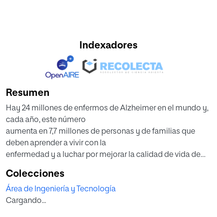
Indexadores
Resumen
Hay 24 millones de enfermos de Alzheimer en el mundo y,
cada año, este número
aumenta en 7,7 millones de personas y de familias que
deben aprender a vivir con la
enfermedad y a luchar por mejorar la calidad de vida de
los enfermos. La informática puede ayudar en esta mejora
Colecciones
de calidad. Materiales, procedimientos y servicios
Área de Ingeniería y Tecnología
aplicados en pacientes con Alzheimer, que eran
Cargando...
exclusivos y caros hace pocos años, han pasado a ser
accesibles y baratos gracias a microcontroladores como