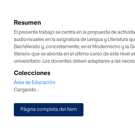
Resumen
El presente trabajo se centra en la propuesta de activi
audiovisuales en la asignatura de Lengua y Literatura qu
Bachillerato y, concretamente, en el Modernismo y la G
literario que se aborda en el último curso de este nivel 
universitario. Los docentes deben adaptarse a las neces
alumnos de la Sociedad del Conocimiento. A lo largo de
Colecciones
explicar cómo las TIC aplicadas en la educación favorec
Área de Educación
contenidos que el alumnado debe comprender y estudia
Cargando...
de los estudiantes para aprender este periodo literario
participación en las actividades innovadoras que se p
alcanzadas en esta propuesta de investigación redunda
Página completa del ítem
comunicación verbal del alumnado, sin duda necesaria 
expresarse adecuadamente tanto en su vida académica,