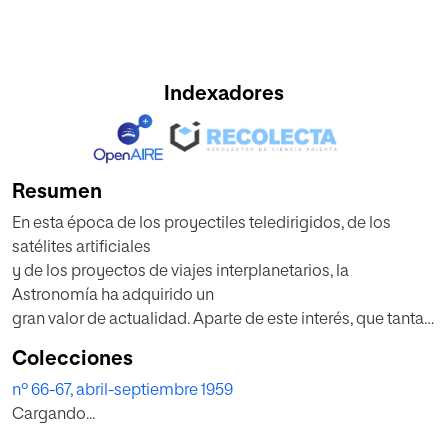
Indexadores
Resumen
En esta época de los proyectiles teledirigidos, de los
satélites artificiales
y de los proyectos de viajes interplanetarios, la
Astronomía ha adquirido un
gran valor de actualidad. Aparte de este interés, que tanta
importancia
Colecciones
tiene en la escuela, posee la enseñanza de la Astronomía
nº 66-67, abril-septiembre 1959
un gran valor formativo,
Cargando...
puesto que muestra al niño de la manera más elocuente
posible