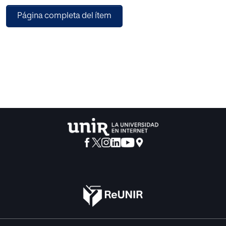
la pasmosa grandeza, unidad y maravilla de la Creación.
Página completa del ítem
Una unidad de trabajo centrada sobre este tema abarcaría
las siguientes
partes:
a) Adquisición de los conocimientos astronómicos
fundamentales.
b) Construcción de un pequeño telescopio.
c) Observación directa del cielo.
Esta unidad perseguiría como objetivo indirecto el
desarrollo del poder
de observación y de abstracción en el niño e inculcar en él
unas ideas
claras de espacio y tiempo, tan fundamentales en
Astronomía.