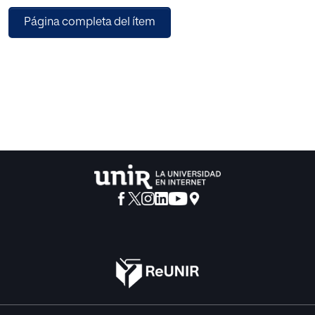
en el centro Santa María y la influencia de las redes
Página completa del ítem
sociales.
Para conseguir estos objetivos se trabajó con fuentes
primarias como información
de los representantes de la escuela y el claustro de
profesores, encuestas a los
alumnos, y sobre todo a partir de un registro de
incidencias surgidas en el centro. La creación de nuestro
propio cuestionario nos sirvió para poder analizar con más
exactitud estas características de los conflictos del centro
educativo.
La finalidad de crear un protocolo de actuación de
conflictos escolares más la
formación y concienciación del profesorado en este
ámbito supone mejorar, y ayudar en la educación de
todos los alumnos.