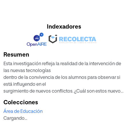
Indexadores
Resumen
Esta investigación refleja la realidad de la intervención de
las nuevas tecnologías
dentro de la convivencia de los alumnos para observar si
está influyendo en el
surgimiento de nuevos conflictos. ¿Cuál son estos nuevos
conflictos? ¿Cuáles son las causas y consecuencias?
Colecciones
¿Cómo la escuela podría reducir estos problemas?
Área de Educación
A partir de este pensamiento se ha realizado un trabajo
Cargando...
analizando y
estableciendo una relación entre los problemas ocurridos