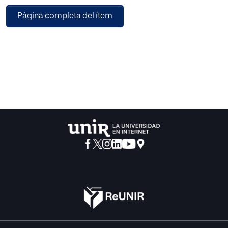
la esencia de estos géneros, su vínculo con la tradición y
Página completa del ítem
su impacto en la cultura actual. Obras como Stranger
Things, El hobbit, Harry Potter, Dentro del laberinto, La bella
durmiente, The Secret of Monkey Island o Elden Ring, entre
otras, nos muestran cómo estas historias, con sus
criaturas, sortilegios y amenazas, nos enseñan a luchar
contra las injusticias y a fortalecer nuestro desarrollo
personal como individuos en sociedad.