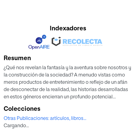
Indexadores
Resumen
¿Qué nos revelan la fantasía y la aventura sobre nosotros y
la construcción de la sociedad? A menudo vistas como
meros productos de entretenimiento o reflejo de un afán
de desconectar de la realidad, las historias desarrolladas
en estos géneros encierran un profundo potencial
didáctico. A través de mundos alternativos, criaturas
Colecciones
asombrosas, relatos míticos y desafíos épicos, nos
Otras Publicaciones: artículos, libros...
enfrentamos a ritos de paso que reflejan valores
Cargando...
esenciales para el crecimiento individual y colectivo. Con
un marcado carácter interdisciplinar, este volumen explora