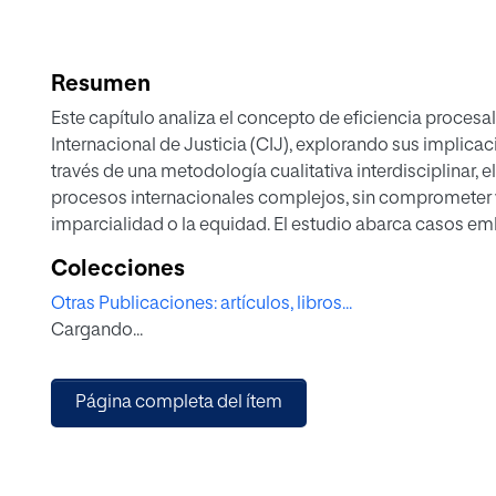
Resumen
Este capítulo analiza el concepto de eficiencia procesa
Internacional de Justicia (CIJ), explorando sus implica
través de una metodología cualitativa interdisciplinar, 
procesos internacionales complejos, sin comprometer v
imparcialidad o la equidad. El estudio abarca casos emb
digitalización de los procedimientos, el impacto de las 
Colecciones
artificial, y los desafíos asociados al análisis económic
Otras Publicaciones: artículos, libros...
obra busca contribuir al debate académico sobre los lím
Cargando...
internacional eficiente y accesible.
Página completa del ítem