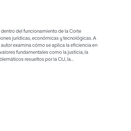
l dentro del funcionamiento de la Corte
ciones jurídicas, económicas y tecnológicas. A
el autor examina cómo se aplica la eficiencia en
alores fundamentales como la justicia, la
lemáticos resueltos por la CIJ, la
tecnologías de la información y la inteligencia
o del derecho en el ámbito internacional. La
ites y posibilidades de una justicia