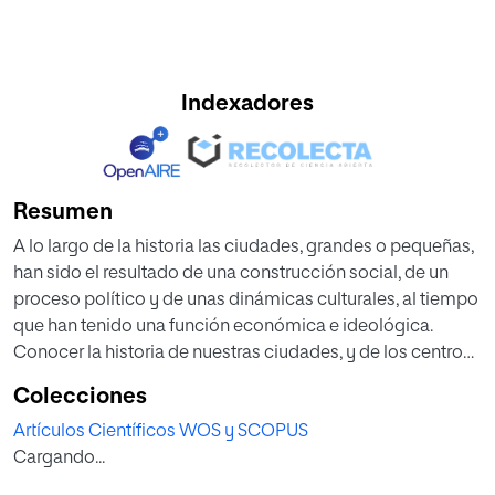
Indexadores
Resumen
A lo largo de la historia las ciudades, grandes o pequeñas,
han sido el resultado de una construcción social, de un
proceso político y de unas dinámicas culturales, al tiempo
que han tenido una función económica e ideológica.
Conocer la historia de nuestras ciudades, y de los centros
urbanos que caracterizan a otras culturas, resulta de gran
Colecciones
importancia para valorar el presente y la realidad donde
Artículos Científicos WOS y SCOPUS
vivimos, contribuir a una educación para la ciudadanía y,
Cargando...
también, para preparar a los estudiantes para los retos del
futuro. En las ciudades aprenden la mayoría de los