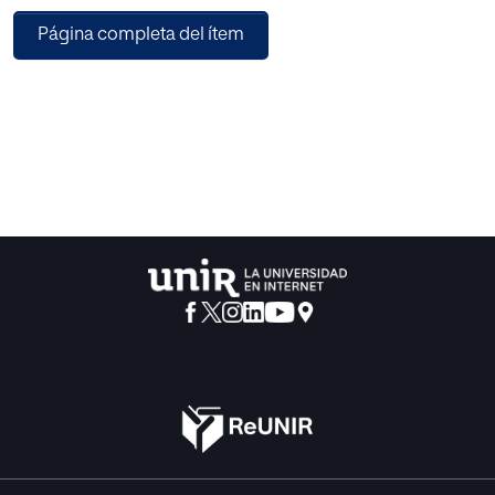
estudiantes de secundaria y, según indican todos los
Página completa del ítem
informes, será donde viva el 80% de la población mundial
en pocos años. Igualmente, el mundo laboral, actual y
futuro, está cada vez más en relación con el mundo de
unas ciudades que son, y serán, los verdaderos motores
económicos de la economía, el trabajo y la vida de las
personas. El propósito de este trabajo es vincular el
conocimiento del pasado a los estudiantes de secundaria
a través de las ciudades con los retos del presente y las
perspectivas de futuro.