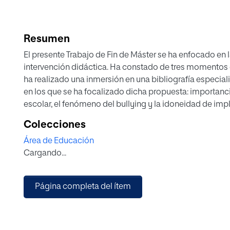
Resumen
El presente Trabajo de Fin de Máster se ha enfocado en 
intervención didáctica. Ha constado de tres momentos d
ha realizado una inmersión en una bibliografía especial
en los que se ha focalizado dicha propuesta: importanc
escolar, el fenómeno del bullying y la idoneidad de im
enseñanza-aprendizaje de la materia de Lengua Extranjer
Colecciones
secuencias de películas, y el Topic-Based Method para 
Área de Educación
este idioma a la vez que la motivación y el interés del
Cargando...
destinado a diseñar una propuesta didáctica en la que 
señaladas que han centrado el interés para implementar
metodología activa, participativa, apoyada en el trabaj
Página completa del ítem
gamificación y en el uso de las TIC, con el objetivo de f
discentes y con el imperativo de fomentar un clima de t
positivas en estos. La tercera y última fase ha consisti
con el fin de obtener conclusiones, aspectos positivos 