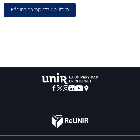
Alejandro Magno. Pero, mucho antes que él, filósofos de la
Página completa del ítem
talla de Heráclito, Sócrates o Aristóteles, ya lo habían
visitado. Y fue precisamente Sócrates el que se inspiró e
hizo suya la inscripción situada a la entrada del Oráculo
“conócete a ti mismo – gnóthi seautón”, convirtiéndola en
la piedra angular sobre la que construyó todo su
pensamiento filosófico (Goleman, 2009, Giner Crespo,
2015). Algunos de los más prestigiosos investigadores de
la inteligencia emocional, consideran que fue con el
filósofo y pensador griego Sócrates con quien nace esta
disciplina en su más profunda esencia (Goleman et al,
1995). Aunque fueron muchos, según las fuentes, los
gobernantes, militares y comerciantes de la época que
visitaron el oráculo en busca de consejo, vamos a tomar
como referencia, por un lado, a Alejandro Magno, el cual
es considerado un destacado representante de la
“estrategia” debido a sus logros, y por otro lado a
Sócrates, padre del atributo/aptitud señalada como