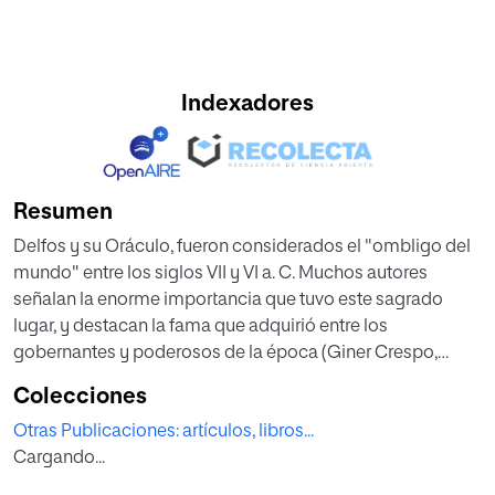
Indexadores
Resumen
Delfos y su Oráculo, fueron considerados el "ombligo del
mundo" entre los siglos VII y VI a. C. Muchos autores
señalan la enorme importancia que tuvo este sagrado
lugar, y destacan la fama que adquirió entre los
gobernantes y poderosos de la época (Giner Crespo,
2015). Allí, según las fuentes, fueron probablemente
Colecciones
tomadas algunas de las decisiones estratégicas más
Otras Publicaciones: artículos, libros...
importantes de la época (Miklos y Tello et al, 2007). Hasta
Cargando...
Delfos, siguiendo la recomendación de su maestro
Aristóteles, se dirigió entre otros muchos líderes el célebre