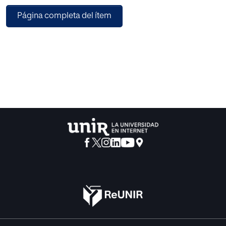
lectura.
Página completa del ítem
Resultados: No se ha podido confirmar que las
deficiencias neuropsicológicas
constituyan la causa de un bajo rendimiento escolar, no
obstante, se puede inferir que es un factor que interfiere
negativamente y puede conducir a problemas de
rendimiento.
Conclusión: La obtención de datos acerca del perfil
neuropsicológico del alumno
permitirá conocer su nivel de desarrollo madurativo e
integrar en la acción educativa una metodología y unos
programas de intervención adecuados para mejorar los
procesos neuropsicológicos indispensables para el éxito
escolar.