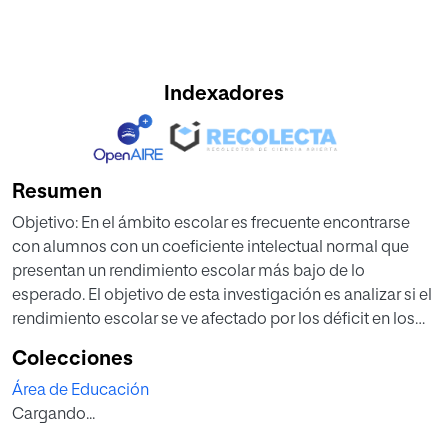
Indexadores
Resumen
Objetivo: En el ámbito escolar es frecuente encontrarse
con alumnos con un coeficiente intelectual normal que
presentan un rendimiento escolar más bajo de lo
esperado. El objetivo de esta investigación es analizar si el
rendimiento escolar se ve afectado por los déficit en los
factores neuropsicológicos de un grupo de alumnos de
Colecciones
Educación Primaria.
Área de Educación
Muestra y métodos: Exploración neuropsicológica de 20
Cargando...
alumnos de 7/8 años de edad, para la obtención de datos
referentes a su lateralidad, funcionalidad visual, memoria y