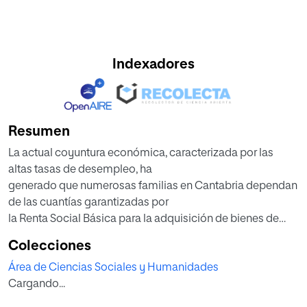
Indexadores
Resumen
La actual coyuntura económica, caracterizada por las
altas tasas de desempleo, ha
generado que numerosas familias en Cantabria dependan
de las cuantías garantizadas por
la Renta Social Básica para la adquisición de bienes de
primera necesidad. Esta
Colecciones
dependencia económica ha provocado que los
Área de Ciencias Sociales y Humanidades
beneficiaros de estas prestaciones vean
Cargando...
modificadas sustancialmente sus condiciones de vida
respecto a años anteriores. El