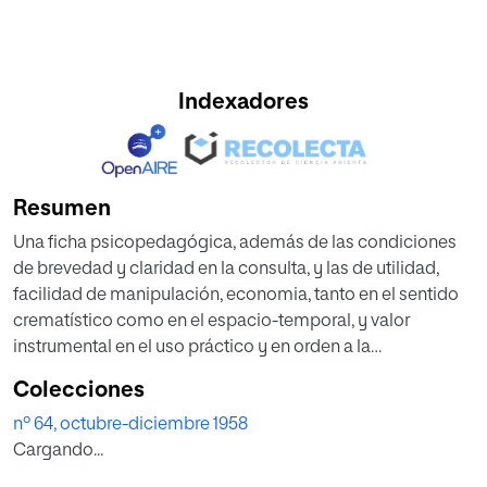
Indexadores
Resumen
Una ficha psicopedagógica, además de las condiciones
de brevedad y claridad en la consulta, y las de utilidad,
facilidad de manipulación, eco­nomia, tanto en el sentido
crematístico como en el espacio-temporal, y valor
instrumental en el uso práctico y en orden a la
investigación, debería reunir otras cualidades intrínsecas,
Colecciones
como las de ser comprensiva, simplificadora
nº 64, octubre-diciembre 1958
y dotada de precisión técnica, por las cuales se facilitara la
Cargando...
armonización de los principales elementos de juicio
integrables en el consejo psicopedágogico y en los