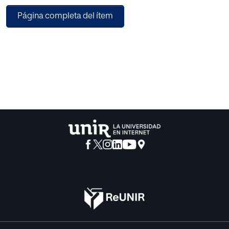
también podremos ver todo lo que el docente debe tener
Página completa del ítem
en cuenta a la hora de aplicar esta
enseñanza.
El objetivo principal del proyecto es “Diseñar un proyecto
de introducción a la astronomía
dirigido a todo el primer ciclo, desarrollando actividades
que estimulen las capacidades y
habilidades en cada nivel educativo.” El cual se lleva a
cabo durante toda la elaboración de
este trabajo, proponiendo actividades que plantean los
mismos aprendizajes, adaptándolos a
los diferentes niveles educativos y a las características de
cada uno de ellos. Todo esto se
llevará a cabo desde una metodología globalizada y un
aprendizaje significativo, en el que niño
es el protagonista de la enseñanza y cada aprendizaje
nuevo le aporte algo revelador.
Los objetivos específicos siguen al general y concretan