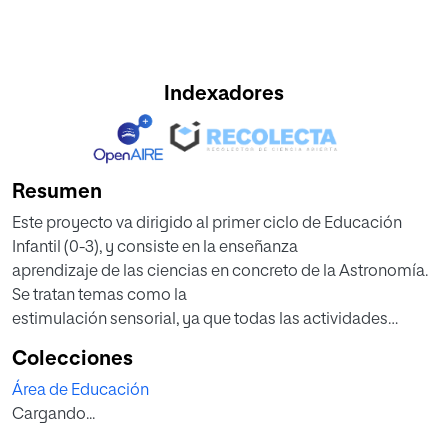
Indexadores
Resumen
Este proyecto va dirigido al primer ciclo de Educación
Infantil (0-3), y consiste en la enseñanza
aprendizaje de las ciencias en concreto de la Astronomía.
Se tratan temas como la
estimulación sensorial, ya que todas las actividades
planteadas se trabajan desde esta
Colecciones
perspectiva, y otras temáticas sobre cómo se deben
Área de Educación
enseñar las ciencias en la escuela, las
Cargando...
cuales han de tener principalmente un carácter practico y
experimental, y no conceptual,