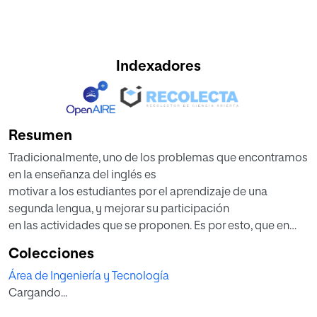
Indexadores
Resumen
Tradicionalmente, uno de los problemas que encontramos
en la enseñanza del inglés es
motivar a los estudiantes por el aprendizaje de una
segunda lengua, y mejorar su participación
en las actividades que se proponen. Es por esto, que en
este trabajo el propósito principal es
Colecciones
intentar mejorar estos aspectos en el grado once de
Área de Ingeniería y Tecnología
secundaria mediante el desarrollo de
Cargando...
tareas colaborativas en esta asignatura y como apoyo
mutuo hacia un aprendizaje significativo