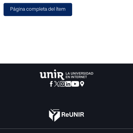
del idioma extranjero. Para alcanzar este objetivo se optó
Página completa del ítem
por incorporar tres estrategias
educativas: trabajo colaborativo, gamificación y
motivación, las cuales debían generar y
contribuir para despertar el deseo colectivo de los
estudiantes. Para la realización de estas
actividades se eligieron tres herramientas tecnológicas
pertenecientes a la Web 2.0: Edmodo,
Lams y Kahoot donde se llevó a cabo la experimentación
empleando una metodología con un
enfoque cuantitativo que permitiera medir el impacto
desde dos grupos de grado once: 11-3
(grupo experimental) y 11-2 (grupo de control). Toda la
propuesta se diseña mediante un piloto
experimental que se basa en la propuesta metodológica y
curricular que hace parte del marco
del Programa de Fortalecimiento de Inglés del
Departamento de Risaralda, cuyo eje central