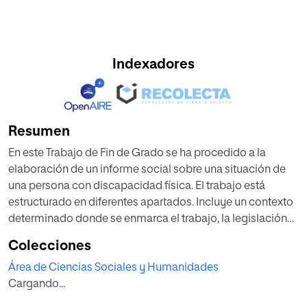
Indexadores
Resumen
En este Trabajo de Fin de Grado se ha procedido a la
elaboración de un informe social sobre una situación de
una persona con discapacidad física. El trabajo está
estructurado en diferentes apartados. Incluye un contexto
determinado donde se enmarca el trabajo, la legislación
vigente aplicable a este caso, el propio informe social con
Colecciones
los apartados correspondientes y finalmente la
Área de Ciencias Sociales y Humanidades
bibliografía consultada.
Cargando...