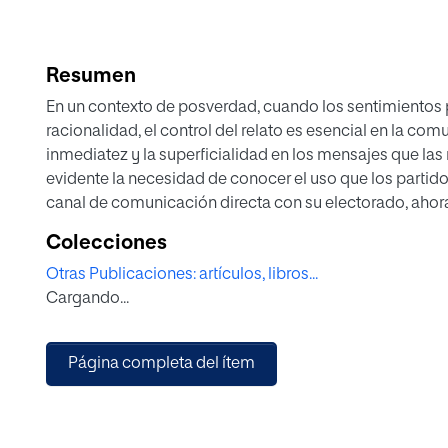
Resumen
En un contexto de posverdad, cuando los sentimientos 
racionalidad, el control del relato es esencial en la comu
inmediatez y la superficialidad en los mensajes que las
evidente la necesidad de conocer el uso que los partid
canal de comunicación directa con su electorado, ahor
colabora en la construcción de la narrativa. Con el objet
Colecciones
contenido publicado por los dos partidos políticos mayor
Otras Publicaciones: artículos, libros...
se han analizado, con un enfoque cuantitativo, el cont
Cargando...
y el PSOE. Se concluye que el contenido de las publicac
acusaciones de corrupción y a los valores de justicia, 
los perfiles regionales y locales los temas más cercano
Página completa del ítem
cuanto a engagement corresponden al PSOE ha hecho u