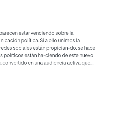
parecen estar venciendo sobre la
nicación política. Si a ello unimos la
 redes sociales están propician-do, se hace
os políticos están ha-ciendo de este nuevo
a convertido en una audiencia activa que
ivo principal es describir el impacto que el
itarios en España en la red social X. Para ello
enido de 4008 publicaciones emitidas por el PP
iones nacionales gira en torno a las mutuas
libertad e igualdad. Ambos partidos delegan en
s al ciudadano. Los mejores resultados en
n uso muy superior de los hashtags.