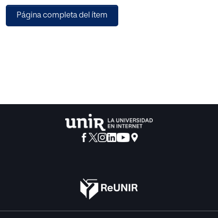
consiguiente, se excluyen de las actividades académicas.
Página completa del ítem
Para este estudio se diseñó
un cuestionario como instrumento, para recoger la
información necesaria que nos
ayude a determinar las causas de la desatención en los
colegios públicos de los niños
con necesidades educativas especiales. Para ello, se
tomó una muestra de
doscientos docentes de los diferentes municipios de la
provincia de Vélez. No
obstante muchos de estos docentes no entregaron el
cuestionario y otros fueron
anulados por contestar varias respuestas y en total se
tabularon 169 cuestionarios.
Los resultados nos demostraron que la falta de
capacitación docente para atender
las diferentes discapacidades que presentan los niños es
una de las falencias más