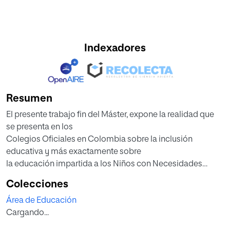
Indexadores
Resumen
El presente trabajo fin del Máster, expone la realidad que
se presenta en los
Colegios Oficiales en Colombia sobre la inclusión
educativa y más exactamente sobre
la educación impartida a los Niños con Necesidades
Educativas Especiales. Indaga
Colecciones
también sobre las causas de la desatención de estos
Área de Educación
niños en los colegios, ya que no
Cargando...
existen adaptaciones curriculares que incluyan a estos
estudiantes y por