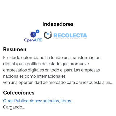
Indexadores
Resumen
El estado colombiano ha tenido una transformación
digital y una política de estado que promueve
empresarios digitales en todo el país. Las empresas
nacionales como internacionales
ven una oportunidad de mercado para dar respuesta a una
población cada vez más digital. Esto
Colecciones
sin duda favorece un nuevo modelo económico, que
Otras Publicaciones: artículos, libros...
demanda más trabajadores en una región
Cargando...
que no tiene una regulación normativa que proteja los
trabajadores de plataformas digitales.