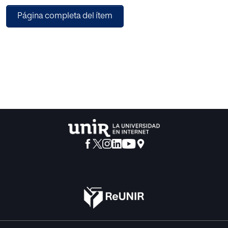
Estos deben someterse a las normas que establezcan las
Página completa del ítem
empresas, su vinculación es como
trabajador independiente, quien asume todos los costos
derivados de la seguridad social y los
riesgos que pueda generar la prestación de los servicios.
Esta modalidad de trabajo es aceptada
por la población porque es una forma de salir del
desempleo y obtener ingresos de forma rápida.
Es necesario crear cambios normativos y sociales que
protejan los nuevos tipos de trabajos,
que tengan en cuenta las condiciones particulares en la
prestación del servicio. De lo contrario,
esto genera dificultad en el crecimiento económico y en la
productividad; un empleo de calidad
es fundamental para el desarrollo social de un país.