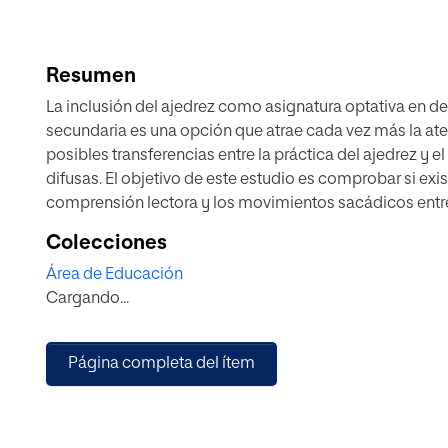
Resumen
La inclusión del ajedrez como asignatura optativa en d
secundaria es una opción que atrae cada vez más la aten
posibles transferencias entre la práctica del ajedrez y
difusas. El objetivo de este estudio es comprobar si exis
comprensión lectora y los movimientos sacádicos entre
los que no. Dentro de un marco metodológico no exper
Colecciones
de 5º y 6º de Primaria y Secundaria (N = 60, media = 12 
Área de Educación
de ajedrez de las provincias de Madrid y Toledo. La mue
Cargando...
participantes, uno ajedrecista y otro no ajedrecista, a 
de evaluación de procesos lectores y el test King Devi
mostraron que los niños ajedrecistas puntuaron mejor e
Página completa del ítem
en la comprensión lectora (p = 0.120) y fuerte en el cas
También se encontró una fuerte correlación entre la co
sacádicos en toda la muestra (N = 60, p < 0.01). El análi
procesos lectores no arrojó diferencias apreciables en