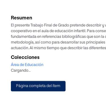
Resumen
El presente Trabajo Final de Grado pretende describir y 
cooperativo en el aula de educación infantil. Para conseg
fundamentada en referencias bibliográficas que son la c
metodología, así como para desarrollar sus principales 
actuación. Al mismo tiempo que describir las diferente
implementar en las aulas de educación infantil, que junto
Colecciones
cabo, serán la base de presentación de una propuesta d
Área de Educación
cooperación. Precisamente, esta propuesta está pensad
Cargando...
segundo ciclo de educación infantil y trata de presentar
cooperativo con el fin de ser unos ejemplos claros par
en su trabajo diario.
Página completa del ítem