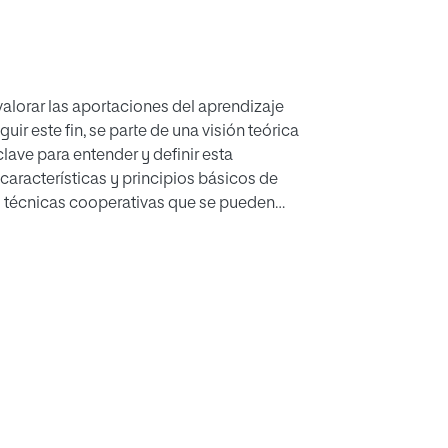
valorar las aportaciones del aprendizaje
uir este fin, se parte de una visión teórica
lave para entender y definir esta
características y principios básicos de
s técnicas cooperativas que se pueden
 con los requisitos y pasos para llevarlas a
e acción basada en la interacción y
a para el alumnado del último curso del
 distintas actividades de aprendizaje
a aquellos docentes que quieran incorporarlas