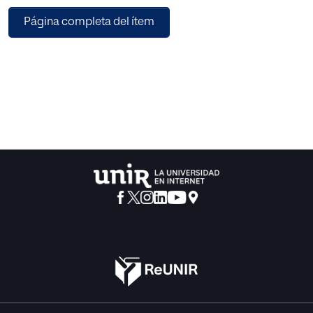
grupos con respecto a ciertas características de los
Página completa del ítem
jóvenes que retratan valores concretos o conductas que
ponen de manifiesto esos valores. Los resultados
mostraron una alta preocupación de todos los grupos por
el futuro laboral y el consumo de drogas y alcohol;
mientras que se mostraron diferencias significativas en
cuanto a la preocupación por la falta de valores, la falta de
motivación, la falta de expectativas vitales, la falta de
responsabilidad, las conductas delictivas y el fracaso
escolar.