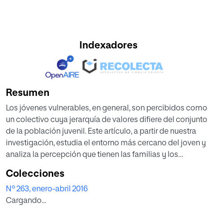
Indexadores
Resumen
Los jóvenes vulnerables, en general, son percibidos como
un colectivo cuya jerarquía de valores difiere del conjunto
de la población juvenil. Este artículo, a partir de nuestra
investigación, estudia el entorno más cercano del joven y
analiza la percepción que tienen las familias y los
profesores de sus valores. El estudio específico toma
Colecciones
como muestras familias que cumplen criterios de
Nº 263, enero-abril 2016
vulnerabilidad (n=393); familias no vulnerables (n=419) y
Cargando...
profesores que imparten distintos estudios a los jóvenes
(n=516). Se analiza el grado de preocupación de estos