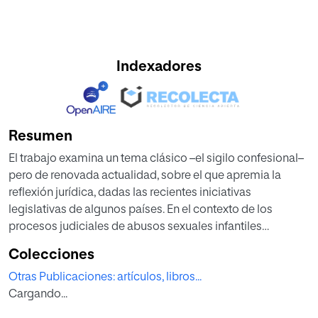
Indexadores
Resumen
El trabajo examina un tema clásico –el sigilo confesional–
pero de renovada actualidad, sobre el que apremia la
reflexión jurídica, dadas las recientes iniciativas
legislativas de algunos países. En el contexto de los
procesos judiciales de abusos sexuales infantiles
cometidos por clérigos y religiosos, estas modificaciones
Colecciones
legales han desencadenado el debilitamiento de la tutela
Otras Publicaciones: artículos, libros...
del secreto en las relaciones entre fieles y ministros de
Cargando...
culto, al suponer la supresión de su derecho a abstenerse
de testificar o denunciar, tipificando su omisión. Por ello,