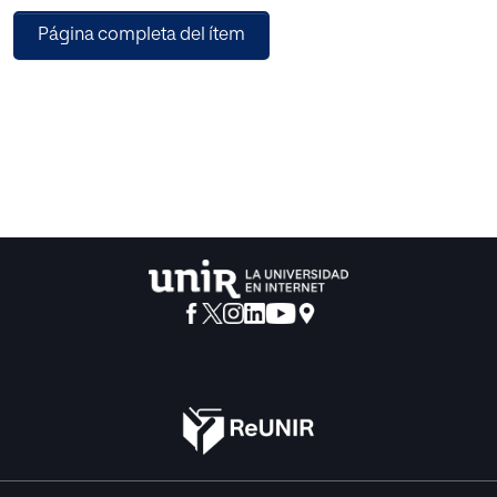
tras repasar las legislaciones canónica y estatal, se
Página completa del ítem
exponen algunas consideraciones debatibles sobre el
elemento personal del sigilo confesional (sujeto y alcance
del relevo) y se atiende a la exigua jurisprudencia española
pertinente, en aras a trazar pautas básicas de
interpretación y aventurar posibles soluciones. En suma,
se trata de respaldar que estamos ante una esencial
expresión de la libertad religiosa, sobre la que compele su
tutela.