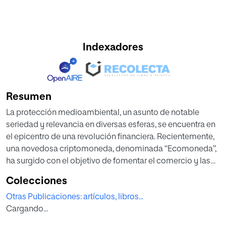
Indexadores
Resumen
La protección medioambiental, un asunto de notable
seriedad y relevancia en diversas esferas, se encuentra en
el epicentro de una revolución financiera. Recientemente,
una novedosa criptomoneda, denominada “Ecomoneda”,
ha surgido con el objetivo de fomentar el comercio y las
inversiones de carácter sostenible, convirtiéndose en un
Colecciones
fenómeno de gran interés en algunas naciones. Este
Otras Publicaciones: artículos, libros...
fenómeno financiero plantea, sin embargo, una serie de
Cargando...
desafíos jurídicos que merecen un análisis exhaustivo. En
este sentido, nuestro estudio se propone examinar el