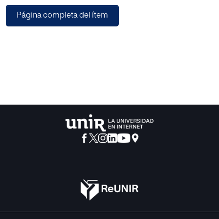
sistema de respuesta de la ansiedad junto con los factores
Página completa del ítem
de predisposición y de protección
de la paciente con el fin de proponer un programa de
intervención para el tratamiento el
trastorno de pánico. Dicha propuesta de intervención tuvo
en cuenta las aportaciones
teóricas y prácticas de la psicología clínica cognitivo -
conductual e incorporó como
elemento novedoso las aplicaciones prácticas del
entrenamiento en relajación ABC.
Inicialmente se propuso como objetivo desarrollar y
evaluar la efectividad de una
intervención de corte cognitivo - conductual para el
manejo del trastorno de pánico. Sin
embargo, durante la intervención no se llegó a realizar el
cierre terapéutico, con lo cual no
se puede presentar la evaluación del programa
terapéutico. Lo que si se presenta es el