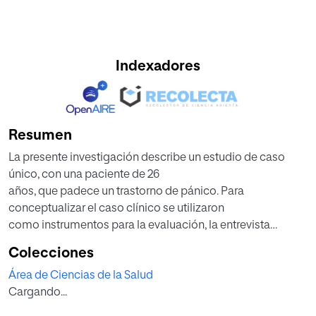
Indexadores
Resumen
La presente investigación describe un estudio de caso
único, con una paciente de 26
años, que padece un trastorno de pánico. Para
conceptualizar el caso clínico se utilizaron
como instrumentos para la evaluación, la entrevista
clínica, la escala de ansiedad de Beck –
Colecciones
BAI, el Inventario de Smith sobre Estados – R de Relajación
Área de Ciencias de la Salud
(SRSI), junto con dos
Cargando...
autorregistros para la conducta problema y para la
evaluación. Posteriormente, se analizó el