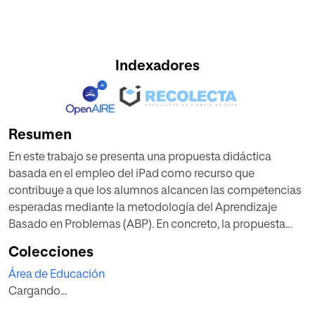
Indexadores
Resumen
En este trabajo se presenta una propuesta didáctica
basada en el empleo del iPad como recurso que
contribuye a que los alumnos alcancen las competencias
esperadas mediante la metodología del Aprendizaje
Basado en Problemas (ABP). En concreto, la propuesta
didáctica está diseñada para los alumnos de 1º del ciclo
Colecciones
formativo de grado medio de la titulación Técnico en
Área de Educación
Instalaciones de Telecomunicaciones en el módulo
Cargando...
Instalaciones Eléctricas Básicas. Previo a su diseño, se ha
realizado una profunda revisión bibliográfica sobre el