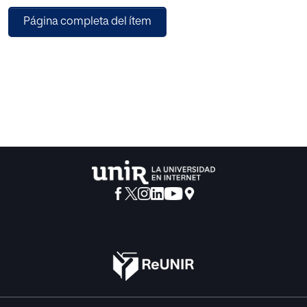
potencial pedagógico del iPad, las ventajas que presenta
Página completa del ítem
este recurso en tareas colaborativas, así como sobre la
metodología del ABP. Posteriormente, se ha desarrollado
un estudio de campo de carácter cualitativo en el que se
ha explorado el uso del iPad en estos alumnos, para lo
cual se han utilizado como instrumentos de recogida de
datos la entrevista a nivel grupal e individual y la
observación directa. El análisis e interpretación de los
resultados de la investigación y su triangulación con el
marco teórico, ha permitido describir las condiciones
preferentes para el uso satisfactorio del iPad en el ABP y
fundamentar una propuesta didáctica para estos alumnos,
en la que se trabajan objetivos y competencias
directamente relacionados con el trabajo en equipo y la
formación de profesionales capacitados para integrase en
la empresa, que es una de las finalidades de la formación
profesional. De esta manera, la innovadora propuesta
didáctica potencia objetivos y competencias que van