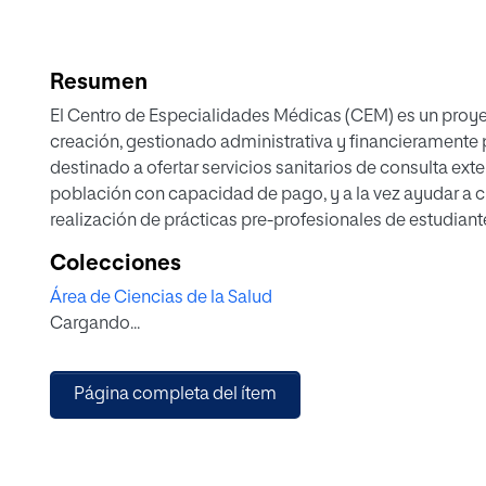
Resumen
El Centro de Especialidades Médicas (CEM) es un proye
creación, gestionado administrativa y financieramente p
destinado a ofertar servicios sanitarios de consulta ext
población con capacidad de pago, y a la vez ayudar a c
realización de prácticas pre-profesionales de estudiant
Psicología.
Colecciones
El presente trabajo parte de la descripción del sistema s
Área de Ciencias de la Salud
funciones, concluyendo en términos generales que cor
Cargando...
estado garantiza la salud a la población en general; sin
servicios públicos como privados, ubicando al centro s
privado, a pesar de nacer de la iniciativa pública.
Página completa del ítem
Posterior se realiza un análisis estratégico donde se es
insumos necesarios para elaboración de una matriz DAF
mencionado se procede a construir un plan de actuac
fundamentales dentro de la gestión y planificación sanit