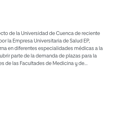
cto de la Universidad de Cuenca de reciente
or la Empresa Universitaria de Salud EP,
erna en diferentes especialidades médicas a la
ubrir parte de la demanda de plazas para la
es de las Facultades de Medicina y de
anitario en el cual el CEM desarrolla sus
responde a un modelo Beveridge, donde el
 embargo, en este caso coexisten tanto los
anitario de estudio como parte del sector
tudian aspectos internos y externos del CEM,
O y CAME. Sobre la base del análisis antes
ión mismo que considera aspectos
aria como: la planeación estratégica, la