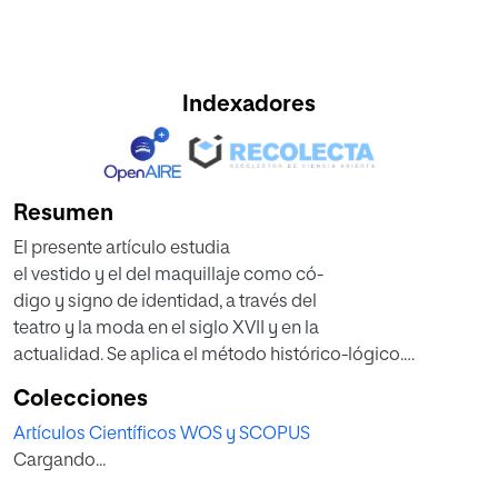
Indexadores
Resumen
El presente artículo estudia
el vestido y el del maquillaje como có-
digo y signo de identidad, a través del
teatro y la moda en el siglo XVII y en la
actualidad. Se aplica el método histórico-lógico.
Para el siglo XVII se analizan
Colecciones
especialmente los ejemplos del “disfrazarse
Artículos Científicos WOS y SCOPUS
por amor” en la obra de teatro
Cargando...
del autor Lope de Vega y “el disfrazarse
para salvar honor” en la obra de Calderón