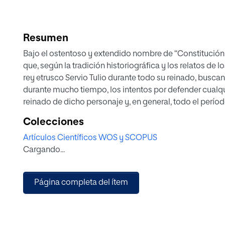
Resumen
Bajo el ostentoso y extendido nombre de “Constitución
que, según la tradición historiográfica y los relatos de 
rey etrusco Servio Tulio durante todo su reinado, buscan
durante mucho tiempo, los intentos por defender cualquie
reinado de dicho personaje y, en general, todo el perí
sector doctrinal intransigente hasta los extremos, ello 
Colecciones
pretendan buscar las partes más conciliables con el conte
Artículos Científicos WOS y SCOPUS
tras la conveniente aplicación de un procedimiento d
Cargando...
serenos. En estas breves páginas se pretenderá ahondar
medidas que compusieron semejante obra de refundació
credibilidad y materialización efectiva que las mismas 
Página completa del ítem
trabajo a los numerosos y contundentes estudios que d
arrojar luz sobre este controvertido asunto, sin embarg
de la mano del incansable esfuerzo de inconformistas 
visión acerca de la obra política emprendida por el sext