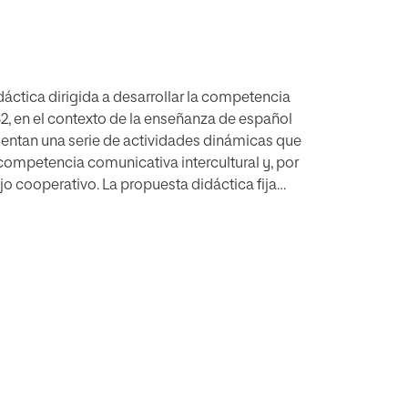
dáctica dirigida a desarrollar la competencia
B2, en el contexto de la enseñanza de español
esentan una serie de actividades dinámicas que
 competencia comunicativa intercultural y, por
ajo cooperativo. La propuesta didáctica fija
llar una negociación de manera correcta,
al como parte de las competencias
uesta se sustenta en un marco teórico que
 interculturalidad en el aula de español de los
ticas actuales. De tal forma que se permita a
 las relaciones entre profesionales, y que
rtiéndose en agentes autónomos de un mundo