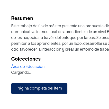
Resumen
Este trabajo de fin de máster presenta una propuesta di
comunicativa intercultural de aprendientes de un nivel 
de los negocios, a través del enfoque por tareas. Se pr
permiten a los aprendientes, por un lado, desarrollar su
otro, favorecer la interacción y crear un entorno de trab
como objetivo general que los alumnos puedan desarro
Colecciones
incorporando la competencia comunicativa intercultur
Área de Educación
comunicativas y generales que deben alcanzar. La prop
Cargando...
profundiza en los motivos por los que se debe abordar la
negocios, como parte inherente de las propuestas didác
los aprendientes conocer los aspectos interculturales de
Página completa del ítem
puedan llegar a ser mediadores interculturales, convi
profesional globalizado e intercultural.