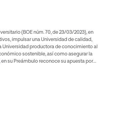
versitario (BOE núm. 70, de 23/03/2023), en
na Universidad de calidad,
a de conocimiento al
como asegurar la
personal. La
tes los derechos humanos y los objetivos para
nes ni trazar caminos concretos, como expone
al humano e institucional que configuran el