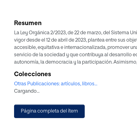
Resumen
La Ley Orgánica 2/2023, de 22 de marzo, del Sistema Uni
vigor desde el 12 de abril de 2023, plantea entre sus objetivos, impulsar u
accesible, equitativa e internacionalizada, promover una Universidad productor
servicio de la sociedad y que contribuya al desarrollo económico sostenible, así 
autonomía, la democracia y la participación. Asimismo, en su Preámbulo reconoce su apuesta por
una Universidad como espacio de libertad, de debate cul­ tural y de desarrollo 
Colecciones
formulación de estos objetivos ha tenido como referen
Otras Publicaciones: artículos, libros...
el desarrollo sostenible. No pretende imponer solucio
Cargando...
en su Preámbulo, en alusión a la diversidad del potenci
sistema universitario.
Página completa del ítem