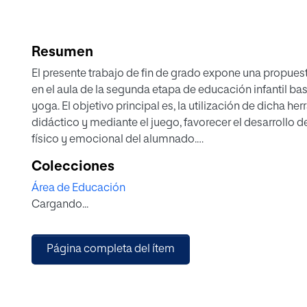
Resumen
El presente trabajo de fin de grado expone una propues
en el aula de la segunda etapa de educación infantil bas
yoga. El objetivo principal es, la utilización de dicha 
didáctico y mediante el juego, favorecer el desarrollo
físico y emocional del alumnado.
Se trata de potenciar un correcto desarrollo integral qu
Colecciones
formación de un esquema corporal adecuado, benefici
Área de Educación
enseñanza-aprendizaje que se darán posteriormente, c
Cargando...
y el escribir. Repercutiendo todo ello en un mayor grad
menor estrés y de una correcta postura de la espalda.
Página completa del ítem