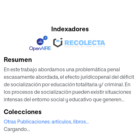
Indexadores
Resumen
En este trabajo abordamos una problemática penal
escasamente abordada, el efecto jurídicopenal del déficit
de socialización por educación totalitaria y/ criminal. En
los procesos de socialización pueden existir situaciones
intensas del entorno social y educativo que generen
fuentes de riesgo en la orientación del sujeto conforme a
Colecciones
la norma, especialmente en contexto por educación
Otras Publicaciones: artículos, libros...
totalitaria y/o criminal imputable a terceros. La intensidad
Cargando...
de estos déficits puede llevar al sujeto a cometer delitos
durante la minoría de edad y, en ocasiones, prolongarse