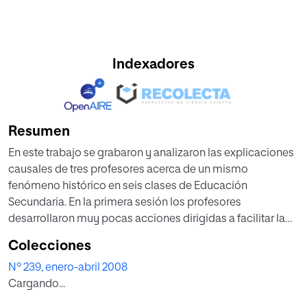
Indexadores
Resumen
En este trabajo se grabaron y analizaron las explicaciones
causales de tres profesores acerca de un mismo
fenómeno histórico en seis clases de Educación
Secundaria. En la primera sesión los profesores
desarrollaron muy pocas acciones dirigidas a facilitar la
comprensión y el razonamiento causal de los estudiantes.
Colecciones
En una segunda sesión, con grupos diferentes, la
Nº 239, enero-abril 2008
introducción de una tarea basada en completar un
Cargando...
diagrama causal provocó sensibles cambios en la
actividad conjunta para explicar el mismo contenido. La