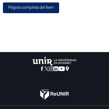
cantidad de nexos causales que los profesores
Página completa del ítem
señalizaron verbalmente o explicaron con más detalle, así
como aquellos en los que los alumnos participaron
(justificando o infiriendo algún factor), se incrementó entre
un 20% y un 38% de promedio. Sin embargo, no se
encontraron diferencias significativas en las medidas de
recuerdo y comprensión de los estudiantes una semana
después de cada sesión. Los resultados ponen de
manifiesto la dificultad de ayudar a los estudiantes a
penetrar en las relaciones causales, aunque se introduzcan
tareas que enriquezcan la actividad conjunta en el aula.