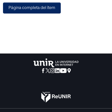
que se encuentra el infante, como el proceso en el que se
Página completa del ítem
encuentra el adulto que lo acompaña.
Haciendo referencias a estudios neurobiológicos,
haremos un recorrido de las bases fundamentales en las
que se basa la ‘educación viva’ y la puesta en práctica en
varios proyectos educativos. Desarrollaremos la
propuesta de un proyecto de aula que justificará,
mediante la metodología de educación viva, los
contenidos establecidos por el currículo para educación
infantil.