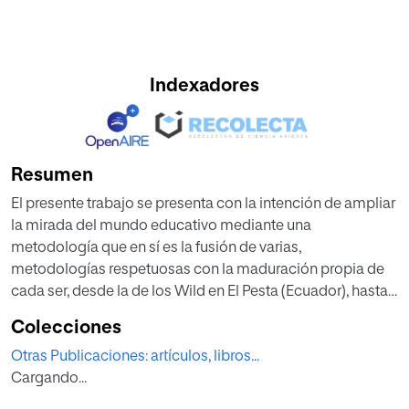
Indexadores
Resumen
El presente trabajo se presenta con la intención de ampliar
la mirada del mundo educativo mediante una
metodología que en sí es la fusión de varias,
metodologías respetuosas con la maduración propia de
cada ser, desde la de los Wild en El Pesta (Ecuador), hasta
la de Jordi Mateu del Centro de Asesoramiento e
Colecciones
Investigación de Educación Viva (en adelante CAIEV) de
Otras Publicaciones: artículos, libros...
Barcelona. Todas ellas tienen en común coincidir, como
Cargando...
base fundamental, en una mirada cuidadosa y de atención
plena, tanto hacia la etapa del proceso de desarrollo en el