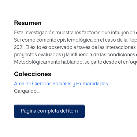
Resumen
Esta investigación muestra los factores que influyen en
Sur como corriente epistemológica en el caso de la Rep
2021. El éxito es observado a través de las interacciones
proyectos evaluados y la influencia de las condiciones e
Metodológicamente hablando, se parte desde el enfoque c
en profundidad a los principales socios cooperantes y a
Colecciones
República Dominicana: el Ministerio de Economía, Plani
Área de Ciencias Sociales y Humanidades
se utilizaron estadísticas gubernamentales como fuent
Cargando...
que los proyectos evaluados están basados en principi
vista de la horizontalidad y el trato entre iguales. Sin 
incidencia en el desarrollo de los proyectos de coopera
Página completa del ítem