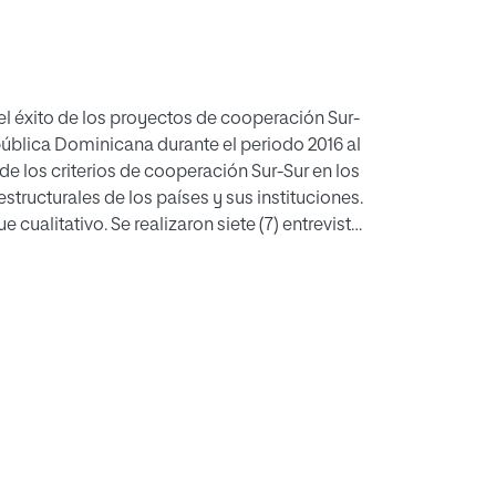
 el éxito de los proyectos de cooperación Sur-
ública Dominicana durante el periodo 2016 al
 de los criterios de cooperación Sur-Sur en los
structurales de los países y sus instituciones.
ualitativo. Se realizaron siete (7) entrevistas
 la institución gestora de los proyectos en
ficación y Desarrollo (MEPyD). De igual forma,
es secundarias de información. Se concluye
os de cooperación Sur-Sur desde el punto de
embargo, aspectos estructurales tienen
ción Sur-Sur.