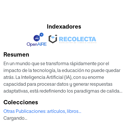
Indexadores
Resumen
En un mundo que se transforma rápidamente por el
impacto de la tecnología, la educación no puede quedar
atrás. La Inteligencia Artificial (IA), con su enorme
capacidad para procesar datos y generar respuestas
adaptativas, está redefiniendo los paradigmas de calidad
educativa y planteando una serie de desafíos y
Colecciones
oportunidades sin precedentes. Este libro, "Desafíos y
Otras Publicaciones: artículos, libros...
Potenciales de la Inteligencia Artificial: Nuevos
Cargando...
Paradigmas para la Calidad Educativa", pretende ser una
guía para todos aquellos que desean explorar cómo la IA y