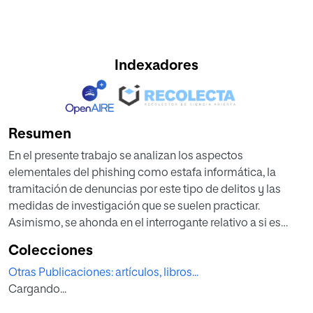
Indexadores
Resumen
En el presente trabajo se analizan los aspectos
elementales del phishing como estafa informática, la
tramitación de denuncias por este tipo de delitos y las
medidas de investigación que se suelen practicar.
Asimismo, se ahonda en el interrogante relativo a si es
posible reclamar a la entidad bancaria al margen de a los
Colecciones
autores del delito, en atención a la conocida como Ley de
Otras Publicaciones: artículos, libros...
Servicios de Pago y se incluye una sucinta referencia a la
Cargando...
(desconocida) cobertura de fraudes informáticos que, en
no pocas ocasiones, está incluida en las pólizas de seguro