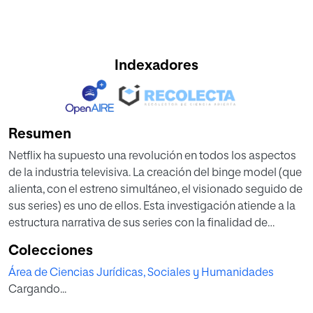
Indexadores
Resumen
Netflix ha supuesto una revolución en todos los aspectos
de la industria televisiva. La creación del binge model (que
alienta, con el estreno simultáneo, el visionado seguido de
sus series) es uno de ellos. Esta investigación atiende a la
estructura narrativa de sus series con la finalidad de
comprobar si esta novedad en la fórmula de estreno ha
Colecciones
tenido algún impacto en el diseño de sus productos.
Área de Ciencias Jurídicas, Sociales y Humanidades
Desde sus orígenes, la serialidad se ha relacionado con la
Cargando...
distribución escalonada de los episodios. Para retener al
espectador durante las esperas, esta práctica narrativa