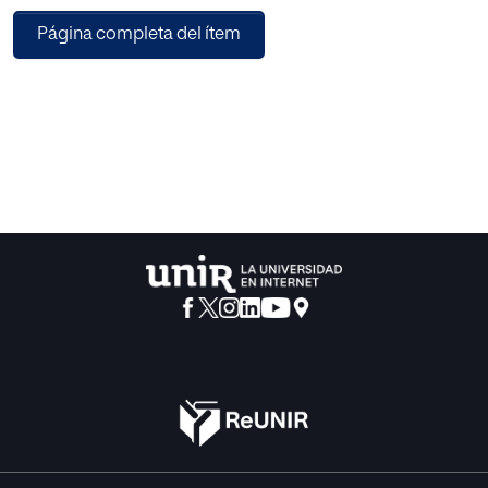
definió recursos para despertar la expectación del público
Página completa del ítem
y, a su vez, diseñó las entregas con entidad y contención
argumental. Con el fin de apelar a audiencias masivas y
controlar los procesos productivos, aparecieron fórmulas
canónicas y patrones estructurales que llevaron a la
estandarización y la creación de los formatos. Cuando el
medio televisivo implementó la serialidad, replicó estos
mismos principios. La regularidad en la emisión diaria o
semanal de sus series (productos con tramas
autoconclusivas que se abren y cierran en un mismo
episodio) y seriales (historias con continuidad
fragmentadas en bloques narrativos) desembocó en
formatos estables y duraderos como la sitcom, la soap
opera o, más recientemente, el drama serializado.
Claramente identificables por sus duraciones, tonos,
estructuras internas, personajes, etc., cada proyecto
procuraba la familiaridad del espectador con la obra, el
formato y, finalmente, con las prácticas de la televisión