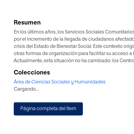
Resumen
En los últimos años, los Servicios Sociales Comunitari
por el incremento de la llegada de ciudadanos afectado
crisis del Estado de Bienestar Social. Este contexto ori
otras formas de organización para facilitar su acceso a 
Actualmente, esta situación no ha cambiado: los Centr
profesionales se encuentran progresivamente con mayor
Colecciones
la población sigue teniendo problemas para ser atendi
Área de Ciencias Sociales y Humanidades
correspondiente.
Cargando...
Esta investigación trata de indagar, a través de la visión
profesionales, cuáles fueron los posibles factores que c
experiencias nuevas organizativas.
Página completa del ítem
Por tanto, por medio de una metodología cualitativa, ex
entrevistas directas a los protagonistas del proceso, se
causas de no haber avanzado. Surgen datos que indica
acompañados de otros elementos de mejora, como son, en