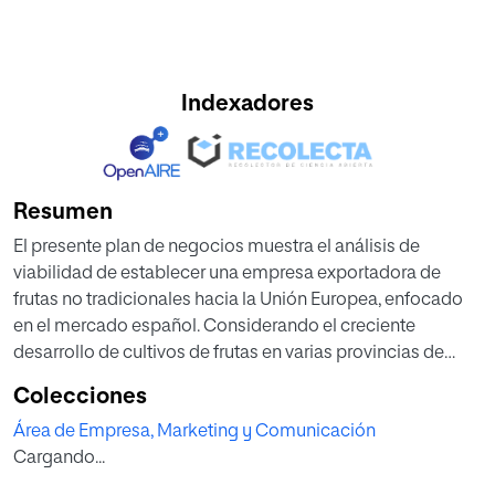
Indexadores
Resumen
El presente plan de negocios muestra el análisis de
viabilidad de establecer una empresa exportadora de
frutas no tradicionales hacia la Unión Europea, enfocado
en el mercado español. Considerando el creciente
desarrollo de cultivos de frutas en varias provincias de
Ecuador, la empresa construirá fuertes alianzas
Colecciones
estratégicas con pequeños agricultores, aumentando su
Área de Empresa, Marketing y Comunicación
productividad y ayudándoles a introducir sus productos
Cargando...
en mercados internacionales. Además, este proyecto
contribuirá a desarrollar la matriz productiva de Ecuador.