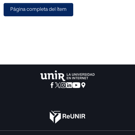
Una exhaustiva investigación de mercado y análisis
Página completa del ítem
estratégico nos ayuda a definir los objetivos y estrategias
de marketing, el plan de operaciones, estructura
organizativa de la empresa y de recursos humanos; y, el
plan financiero que determina la factibilidad económica-
financiera del proyecto. Finalmente, el análisis y las
conclusiones del proyecto ayudan a preparar un plan de
contingencia para enfrentar y mitigar los riesgos
inherentes.