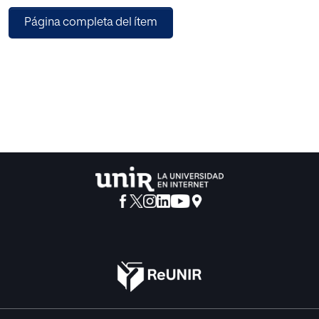
cabo fue Bruscia, ya que el grupo era físicamente activo
Página completa del ítem
con necesidad de ser escuchados y expresar sus
emociones. En conclusión, la aplicación de la
musicoterapia preventiva en el grupo ha beneficiado a la
atención de las necesidades educativas del alumnado
ofreciéndoles un espacio para expresar sus emociones y
realizar una observación propia de lo que pensaban,
sentían en coherencia con la acción del movimiento. El
hecho de que sea una intervención dinámica y activa ha
producido una mejoría en la atención. Además, el control
corporal y emocional ha evolucionado junto con la
expresión, la iniciativa personal y la creatividad, aspectos
que les han ayudado en su rendimiento académico.