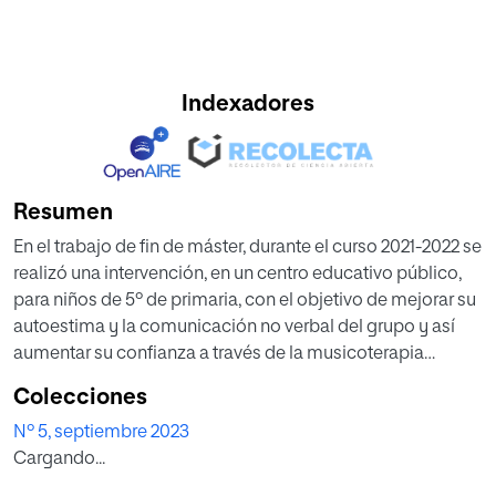
Indexadores
Resumen
En el trabajo de fin de máster, durante el curso 2021-2022 se
realizó una intervención, en un centro educativo público,
para niños de 5º de primaria, con el objetivo de mejorar su
autoestima y la comunicación no verbal del grupo y así
aumentar su confianza a través de la musicoterapia
debido a las carencias emocionales que se observaron en
Colecciones
ellos. Los resultados fueron positivos, ya que hubo una
Nº 5, septiembre 2023
mejoría en la autoestima del grupo, que se vio reflejada en
Cargando...
los resultados de La Escala de Autoestima de Rosenberg y
en los resultados académicos. El método que se llevó a