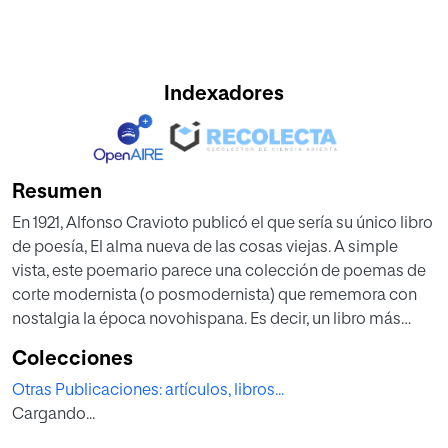
Indexadores
Resumen
En 1921, Alfonso Cravioto publicó el que sería su único libro
de poesía, El alma nueva de las cosas viejas. A simple
vista, este poemario parece una colección de poemas de
corte modernista (o posmodernista) que rememora con
nostalgia la época novohispana. Es decir, un libro más
entre los que aquellos años se sumaron a la moda de la
Colecciones
literatura de tema colonialista, con la peculiaridad de que
Otras Publicaciones: artículos, libros...
este estaba escrito en verso. Sin embargo, en un análisis
Cargando...
detenido, el libro se revela como un proyecto estético e
ideológico que articula un discurso nacionalista en el que