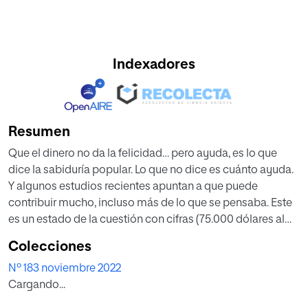
Indexadores
Resumen
Que el dinero no da la felicidad… pero ayuda, es lo que
dice la sabiduría popular. Lo que no dice es cuánto ayuda.
Y algunos estudios recientes apuntan a que puede
contribuir mucho, incluso más de lo que se pensaba. Este
es un estado de la cuestión con cifras (75.000 dólares al
año, 3.000 euros al mes...) y con la ayuda de Alejandro
Colecciones
Cencerrado, analista jefe del Instituto de la Felicidad de
Nº 183 noviembre 2022
Copenhague.
Cargando...