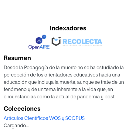
Indexadores
Resumen
Desde la Pedagogía de la muerte no se ha estudiado la
percepción de los orientadores educativos hacia una
educación que incluya la muerte, aunque se trate de un
fenómeno y de un tema inherente a la vida que, en
circunstancias como la actual de pandemia y post
pandemia, sature la cotidianeidad y las vidas individuales
Colecciones
y colectiva. El objetivo del estudio es conocer las
Artículos Científicos WOS y SCOPUS
percepciones de los orientadores sobre una educación
Cargando...
que incluya la muerte. El diseño es cualitativo descriptivo.
Participaron seis orientadoras de centros públicos de