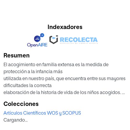
Indexadores
Resumen
El acogimiento en familia extensa es la medida de
protección a la infancia más
utilizada en nuestro país, que encuentra entre sus mayores
dificultades la correcta
elaboración de la historia de vida de los niños acogidos. Si
esta construcción de
Colecciones
la historia vital del niño, que generalmente contiene
Artículos Científicos WOS y SCOPUS
situaciones dramáticas, no se
Cargando...
elabora adecuadamente, puede generar problemas
identitarios susceptibles de obstaculizar